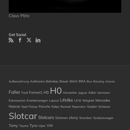
Claus Plötz
Get Social
Auktionen
Bahnbau
Bauer
BRA
Aufbewahrung
BMW
Bus
Büssing
chassis
H0
Faller
H0
Formel1
Ford
Hersteller
Käfer
Jaguar
Karmann
Lifelike
Mercedes
Karosserien
Krankenwagen
Layout
LKW
Magnet
Nascar
Porsche
Sauber
Opel
Pickup
Rallye
Renault
Reparatur
Schienen
Slotcar
Slotcars
story
Slotman
Strecken
Tanklastwagen
Tomy
Tyco
VW
Toyota
Viper