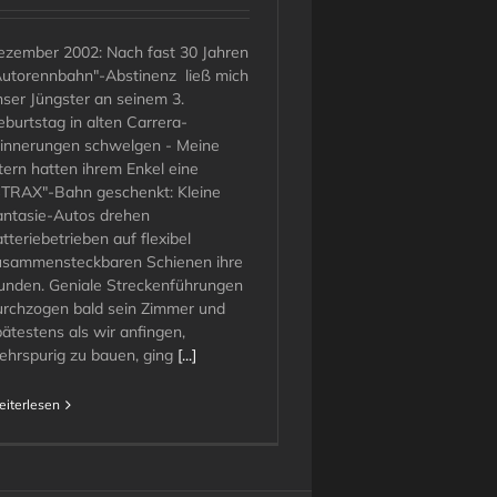
ezember 2002: Nach fast 30 Jahren
Autorennbahn"-Abstinenz ließ mich
nser Jüngster an seinem 3.
burtstag in alten Carrera-
rinnerungen schwelgen - Meine
tern hatten ihrem Enkel eine
STRAX"-Bahn geschenkt: Kleine
antasie-Autos drehen
tteriebetrieben auf flexibel
usammensteckbaren Schienen ihre
unden. Geniale Streckenführungen
urchzogen bald sein Zimmer und
ätestens als wir anfingen,
ehrspurig zu bauen, ging
[...]
iterlesen