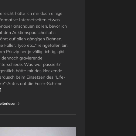
elleicht hätte ich mir doch einige
nformative Internetseiten etwas
enauer anschauen sollen, bevor ich
uf den Auktionspauschalsatz:
Fährt auf allen gängigen Bahnen,
e Faller, Tyco etc.." reingefallen bin.
m Prinzip her ja völlig richtig, gibt
s dennoch gravierende
nterschiede. Was war passiert?
gentlich hätte mir das klackende
eräusch beim Einsetzen des "Life-
ke"-Autos auf die Faller-Schiene
.]
iterlesen