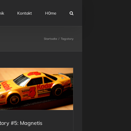
nik
Kontakt
H0me
Startseite
Tag:
story
tory #5: Magnetis