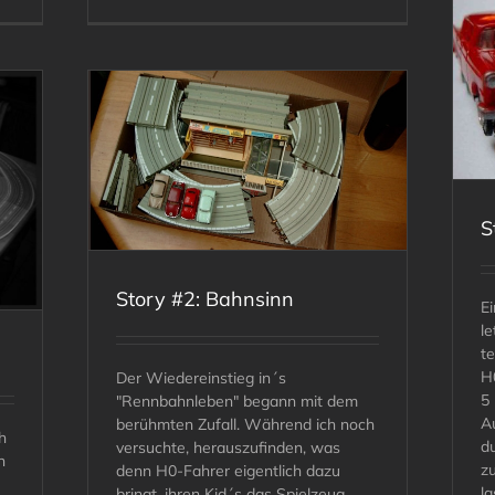
Story #4: Auktionen
S
Story #2: Bahnsinn
Ei
le
t
H
Der Wiedereinstieg in´s
5 
"Rennbahnleben" begann mit dem
A
berühmten Zufall. Während ich noch
h
du
versuchte, herauszufinden, was
n
z
denn H0-Fahrer eigentlich dazu
l
bringt, ihren Kid´s das Spielzeug