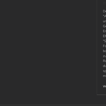
D
"
u
Ge
E
El
"
F
ba
z
R
d
sp
m
We