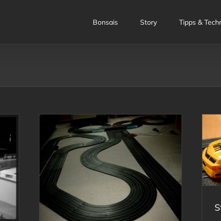
Bonsais
Story
Tipps & Tech
Story #5: Magnetis
S