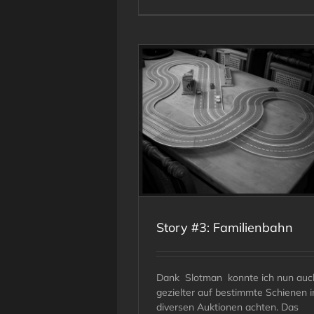
Story #2: Bahnsinn
ory #3: Familienbahn
Story #3: Familienbahn
Dank Slotman konnte ich nun auc
gezielter auf bestimmte Schienen i
diversen Auktionen achten. Das