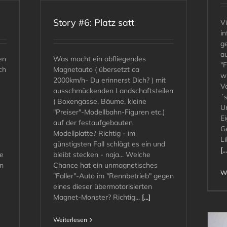
Story #6: Platz satt
Vi
i
g
a
en
Was macht ein abfliegendes
"
ch
Magnetauto ( übersetzt ca
wi
2000km/h- Du erinnerst Dich? ) mit
Vo
ausschmückenden Landschaftsteilen
´
( Boxengasse, Bäume, kleine
U
"Preiser"-Modellbahn-Figuren etc.)
Ei
auf der festaufgebauten
G
Modellplatte? Richtig - im
Li
günstigsten Fall schlägt es ein und
[..
e
bleibt stecken - naja... Welche
n
Chance hat ein unmagnetisches
We
"Faller"-Auto im "Rennbetrieb" gegen
eines dieser übermotorisierten
Magnet-Monster? Richtig...
[...]
Weiterlesen