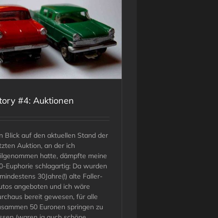
tory #4: Auktionen
n Blick auf den aktuellen Stand der
tzten Auktion, an der ich
eilgenommen hatte, dämpfte meine
0-Euphorie schlagartig: Da wurden
mindestens 30Jahre(!) alte Faller-
utos angeboten und ich wäre
rchaus bereit gewesen, für alle
usammen 50 Euronen springen zu
assen (waren ja auch schöne