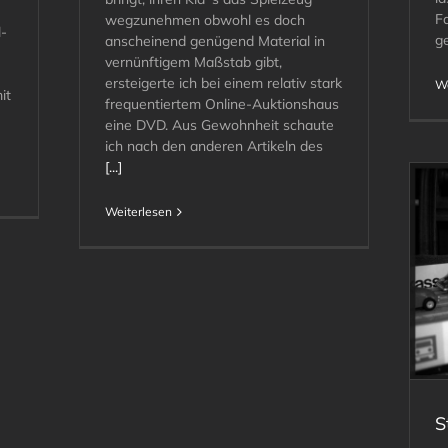
F
wegzunehmen obwohl es doch
-
g
anscheinend genügend Material in
vernünftigem Maßstab gibt,
ersteigerte ich bei einem relativ stark
We
it
frequentiertem Online-Auktionshaus
eine DVD. Aus Gewohnheit schaute
ich nach den anderen Artikeln des
[...]
Weiterlesen
Story #1: Es war einmal …
S