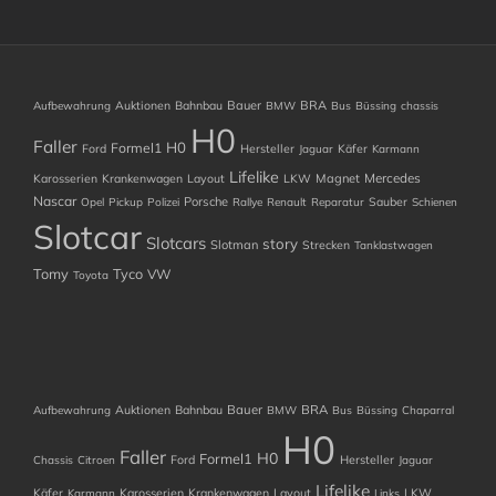
Auktionen
Bahnbau
Bauer
BRA
Aufbewahrung
BMW
Bus
Büssing
chassis
H0
Faller
H0
Formel1
Ford
Hersteller
Käfer
Jaguar
Karmann
Lifelike
Mercedes
Karosserien
Krankenwagen
Layout
LKW
Magnet
Nascar
Porsche
Sauber
Opel
Pickup
Polizei
Rallye
Renault
Reparatur
Schienen
Slotcar
Slotcars
story
Slotman
Strecken
Tanklastwagen
Tomy
Tyco
VW
Toyota
Auktionen
Bahnbau
Bauer
BRA
Aufbewahrung
BMW
Bus
Büssing
Chaparral
H0
Faller
H0
Formel1
Ford
Hersteller
Chassis
Citroen
Jaguar
Lifelike
Käfer
Karosserien
Krankenwagen
Layout
LKW
Karmann
Links