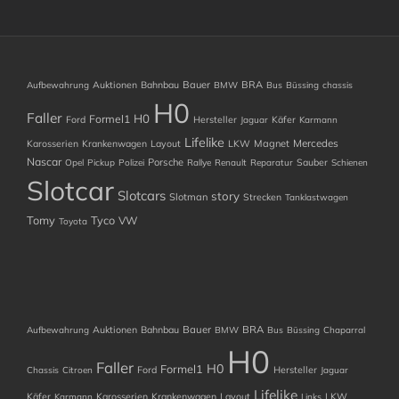
Auktionen
Bahnbau
Bauer
BRA
Aufbewahrung
BMW
Bus
Büssing
chassis
H0
Faller
H0
Formel1
Ford
Hersteller
Käfer
Jaguar
Karmann
Lifelike
Mercedes
Karosserien
Krankenwagen
Layout
LKW
Magnet
Nascar
Porsche
Sauber
Opel
Pickup
Polizei
Rallye
Renault
Reparatur
Schienen
Slotcar
Slotcars
story
Slotman
Strecken
Tanklastwagen
Tomy
Tyco
VW
Toyota
Auktionen
Bahnbau
Bauer
BRA
Aufbewahrung
BMW
Bus
Büssing
Chaparral
H0
Faller
H0
Formel1
Ford
Hersteller
Chassis
Citroen
Jaguar
Lifelike
Käfer
Karosserien
Krankenwagen
Layout
LKW
Karmann
Links