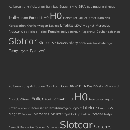
Auktionen
Bahnbau
Bauer
BRA
Aufbewahrung
BMW
Bus
Büssing
chassis
H0
Faller
H0
Formel1
Ford
Hersteller
Käfer
Jaguar
Karmann
Lifelike
Mercedes
Karosserien
Krankenwagen
Layout
LKW
Magnet
Nascar
Porsche
Sauber
Opel
Pickup
Polizei
Rallye
Renault
Reparatur
Schienen
Slotcar
Slotcars
story
Slotman
Strecken
Tanklastwagen
Tomy
Tyco
VW
Toyota
Auktionen
Bahnbau
Bauer
BRA
Aufbewahrung
BMW
Bus
Büssing
Chaparral
H0
Faller
H0
Formel1
Ford
Hersteller
Chassis
Citroen
Jaguar
Lifelike
Käfer
Karosserien
Krankenwagen
Layout
LKW
Karmann
Links
Nascar
Mercedes
Magnet
Porsche
Mclaren
Opel
Pickup
Polizei
Rallye
Slotcar
Slotcars
Sauber
Renault
Reparatur
Schienen