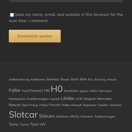
Save my name, email, and website in this browser for the
next time I comment.
Auktionen
Bahnbau
Bauer
BRA
Aufbewahrung
BMW
Bus
Büssing
chassis
H0
Faller
H0
Formel1
Ford
Hersteller
Käfer
Jaguar
Karmann
Lifelike
Mercedes
Karosserien
Krankenwagen
Layout
LKW
Magnet
Nascar
Porsche
Sauber
Opel
Pickup
Polizei
Rallye
Renault
Reparatur
Schienen
Slotcar
Slotcars
story
Slotman
Strecken
Tanklastwagen
Tomy
Tyco
VW
Toyota