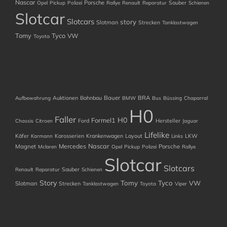
Nascar
Porsche
Sauber
Opel
Pickup
Polizei
Rallye
Renault
Reparatur
Schienen
Slotcar
Slotcars
story
Slotman
Strecken
Tanklastwagen
Tomy
Tyco
VW
Toyota
Auktionen
Bahnbau
Bauer
BRA
Aufbewahrung
BMW
Bus
Büssing
Chaparral
H0
Faller
H0
Formel1
Ford
Hersteller
Chassis
Citroen
Jaguar
Lifelike
Käfer
Karosserien
Krankenwagen
Layout
LKW
Karmann
Links
Nascar
Mercedes
Magnet
Porsche
Mclaren
Opel
Pickup
Polizei
Rallye
Slotcar
Slotcars
Sauber
Renault
Reparatur
Schienen
Story
Tomy
Tyco
VW
Slotman
Strecken
Tanklastwagen
Toyota
Viper