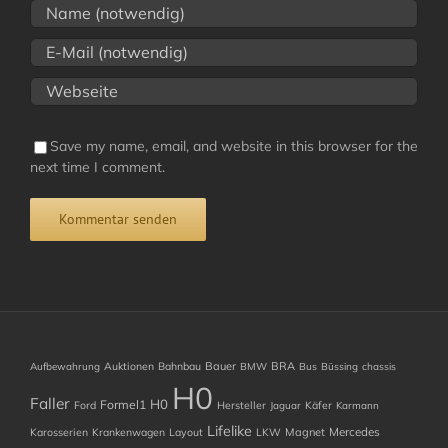
Save my name, email, and website in this browser for the
next time I comment.
Auktionen
Bahnbau
Bauer
BRA
Aufbewahrung
BMW
Bus
Büssing
chassis
H0
Faller
H0
Formel1
Ford
Hersteller
Käfer
Jaguar
Karmann
Lifelike
Mercedes
Karosserien
Krankenwagen
Layout
LKW
Magnet