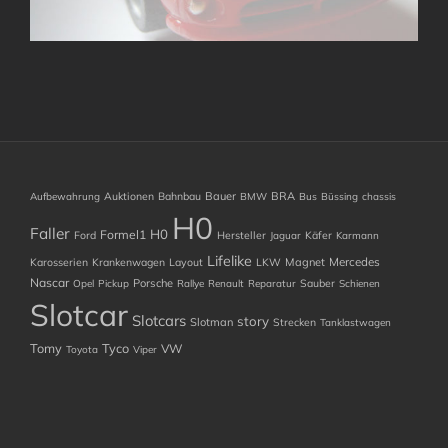
Auktionen
Bahnbau
Bauer
BRA
Aufbewahrung
BMW
Bus
Büssing
chassis
H0
Faller
H0
Formel1
Ford
Hersteller
Käfer
Jaguar
Karmann
Lifelike
Mercedes
Karosserien
Krankenwagen
Layout
LKW
Magnet
Nascar
Porsche
Sauber
Opel
Pickup
Rallye
Renault
Reparatur
Schienen
Slotcar
Slotcars
story
Slotman
Strecken
Tanklastwagen
Tomy
Tyco
VW
Toyota
Viper