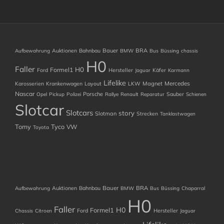
Auktionen
Bahnbau
Bauer
BRA
Aufbewahrung
BMW
Bus
Büssing
chassis
H0
Faller
H0
Formel1
Ford
Hersteller
Käfer
Jaguar
Karmann
Lifelike
Mercedes
Karosserien
Krankenwagen
Layout
LKW
Magnet
Nascar
Porsche
Sauber
Opel
Pickup
Polizei
Rallye
Renault
Reparatur
Schienen
Slotcar
Slotcars
story
Slotman
Strecken
Tanklastwagen
Tomy
Tyco
VW
Toyota
Auktionen
Bahnbau
Bauer
BRA
Aufbewahrung
BMW
Bus
Büssing
Chaparral
H0
Faller
H0
Formel1
Ford
Hersteller
Chassis
Citroen
Jaguar