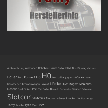
Auktionen
Bahnbau
Bauer
BRA
Aufbewahrung
BMW
Bus
Büssing
chassis
H0
Faller
H0
Formel1
Ford
Hersteller
Käfer
Jaguar
Karmann
Lifelike
Mercedes
Karosserien
Krankenwagen
Layout
LKW
Magnet
Nascar
Porsche
Sauber
Opel
Pickup
Rallye
Renault
Reparatur
Schienen
Slotcar
Slotcars
story
Slotman
Strecken
Tanklastwagen
Tomy
Tyco
VW
Toyota
Viper